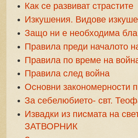
Как се развиват страстите
Изкушения. Видове изкуш
Защо ни е необходима бл
Правила преди началото н
Правила по време на войн
Правила след война
Основни закономерности п
За себелюбието- свт. Теоф
Извадки из писмата на св
ЗАТВОРНИК