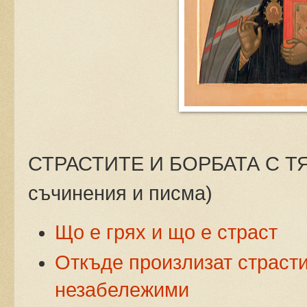
СТРАСТИТЕ И БОРБАТА С ТЯХ
съчинения и писма)
Що е грях и що е страст
Откъде произлизат страсти
незабележими