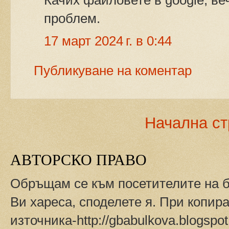
Качих файловете в google, ве
проблем.
17 март 2024 г. в 0:44
Публикуване на коментар
Начална с
АВТОРСКО ПРАВО
Обръщам се към посетителите на б
Ви хареса, споделете я. При копир
източника-http://gbabulkova.blogsp